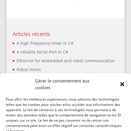
Articles récents
A high frequency timer in C#
A reliable Serial Port in C#
Ethernet for embedded and robot communication
Robot Vision
Planification de trajectoire : ressources utiles
Gérer le consentement aux
cookies
Articles récents
Pour offrir les meilleures expériences, nous utilisons des technologies
telles que les cookies pour stocker et/ou accéder aux informations des
A high frequency timer in C#
appareils. Le fait de consentir à ces technologies nous permettra de
traiter des données telles que le comportement de navigation ou les ID
A reliable Serial Port in C#
uniques sur ce site. Le fait de ne pas consentir ou de retirer son
Ethernet for embedded and robot communication
consentement peut avoir un effet négatif sur certaines caractéristiques
et fonctions.