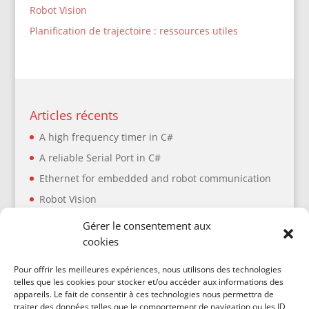
Robot Vision
Planification de trajectoire : ressources utiles
Articles récents
A high frequency timer in C#
A reliable Serial Port in C#
Ethernet for embedded and robot communication
Robot Vision
Planification de trajectoire : ressources utiles
Gérer le consentement aux
cookies
Articles récents
Pour offrir les meilleures expériences, nous utilisons des technologies
telles que les cookies pour stocker et/ou accéder aux informations des
A high frequency timer in C#
appareils. Le fait de consentir à ces technologies nous permettra de
traiter des données telles que le comportement de navigation ou les ID