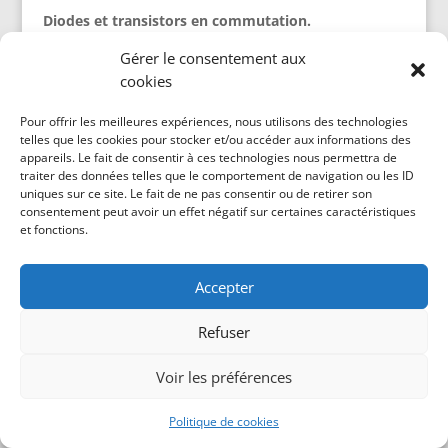
Diodes et transistors en commutation.
Gérer le consentement aux
Biblio :
cookies
Cours de physique des semi-conducteurs
(Grehant).
Pour offrir les meilleures expériences, nous utilisons des technologies
telles que les cookies pour stocker et/ou accéder aux informations des
Dispositifs et circuits intégrés semiconducteurs
appareils. Le fait de consentir à ces technologies nous permettra de
(Castagné-Vapaille).
traiter des données telles que le comportement de navigation ou les ID
uniques sur ce site. Le fait de ne pas consentir ou de retirer son
Signal et composants (Manneville-Esquieu).
consentement peut avoir un effet négatif sur certaines caractéristiques
et fonctions.
Plan
Intro
Accepter
Les semi-conducteurs en commutation sont
Refuser
utilisés dans de nombreux domaines de
l\’électronique et de l\’électrotechnique.
Voir les préférences
Cependant, des phénomènes liés au stockage
de charges limitent la rapidité des
Politique de cookies
commutations, ce montage cherche à les mettre