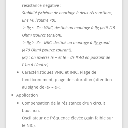
résistance négative :
Stabilité (schéma de bouclage à deux rétroactions,
une >0 l\’autre <0).
-> Rg < -Ze : VNIC, destiné au montage à Rg petit (15
Ohm) (source tension).
-> Rg > -Ze : INIC, destiné au montage à Rg grand
(470 Ohm) (source courant).
(Rq : on inverse le + et le – de l\’AO en passant de
l\’un à l\’autre).
Caractéristiques VNIC et INIC. Plage de
fonctionnement, plage de saturation (attention
au signe de (e- – e+).
Application
Compensation de la résistance d\’un circuit
bouchon.
Oscillateur de fréquence élevée (gain faible sur
le NIC).