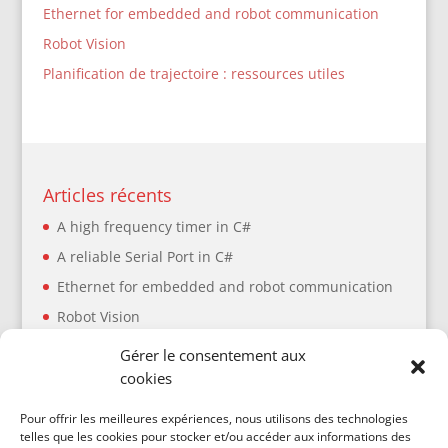
Ethernet for embedded and robot communication
Robot Vision
Planification de trajectoire : ressources utiles
Articles récents
A high frequency timer in C#
A reliable Serial Port in C#
Ethernet for embedded and robot communication
Robot Vision
Planification de trajectoire : ressources utiles
Gérer le consentement aux
cookies
Articles récents
Pour offrir les meilleures expériences, nous utilisons des technologies
telles que les cookies pour stocker et/ou accéder aux informations des
A high frequency timer in C#