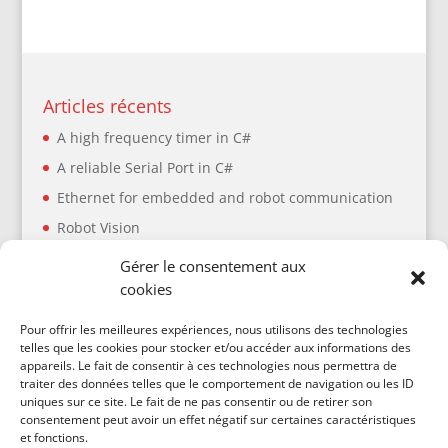
Articles récents
A high frequency timer in C#
A reliable Serial Port in C#
Ethernet for embedded and robot communication
Robot Vision
Planification de trajectoire : ressources utiles
Gérer le consentement aux
cookies
Articles récents
Pour offrir les meilleures expériences, nous utilisons des technologies
telles que les cookies pour stocker et/ou accéder aux informations des
A high frequency timer in C#
appareils. Le fait de consentir à ces technologies nous permettra de
traiter des données telles que le comportement de navigation ou les ID
A reliable Serial Port in C#
uniques sur ce site. Le fait de ne pas consentir ou de retirer son
Ethernet for embedded and robot communication
consentement peut avoir un effet négatif sur certaines caractéristiques
et fonctions.
Robot Vision