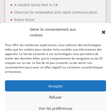
A reliable Serial Port in C#
Ethernet for embedded and robot communication
Robot Vision
Planification de trajectoire : ressources utiles
Gérer le consentement aux
cookies
Articles récents
Pour offrir les meilleures expériences, nous utilisons des technologies
telles que les cookies pour stocker et/ou accéder aux informations des
A high frequency timer in C#
appareils. Le fait de consentir à ces technologies nous permettra de
traiter des données telles que le comportement de navigation ou les ID
A reliable Serial Port in C#
uniques sur ce site. Le fait de ne pas consentir ou de retirer son
Ethernet for embedded and robot communication
consentement peut avoir un effet négatif sur certaines caractéristiques
et fonctions.
Robot Vision
Planification de trajectoire : ressources utiles
Accepter
Refuser
Voir les préférences